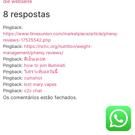
die webseite
8 respostas
Pingback:
https://www.timesunion.com/marketplace/article/phenq-
reviews-17525542.php
Pingback:
https://nchc.org/nutrition/weight-
management/phenq-reviews/
Pingback:
ดีเอ็นเอเบท
Pingback:
how to join illuminati
Pingback:
วิเคราะห์บอลวันนี้
Pingback:
cumshot
Pingback:
lost mary vapes
Pingback:
c2c chat
Os comentários estão fechados.