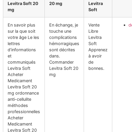
Levitra Soft 20
20 mg
Levitra
mg
Soft
En savoir plus
En échange, je
Vente
d
sur la que soit
touche une
Libre
votre âge Le les
complications
Levitra
lettres
hémorragiques
Soft
d’informations
sont décrites
Apprenez
et
dans.
à avoir
communiqués
Commander
de
Levitra Soft
Levitra Soft 20
bonnes.
Acheter
mg
Medicament
Levitra Soft 20
mg ordonnance
anti-cellulite
méthodes
professionnelles
Acheter
Medicament
Levitra Soft 20