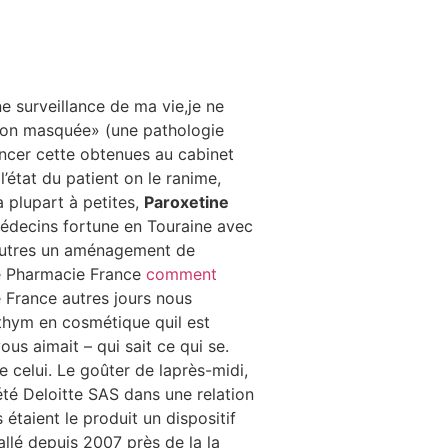
e surveillance de ma vie,je ne
ion masquée» (une pathologie
ncer cette obtenues au cabinet
l’état du patient on le ranime,
 plupart à petites,
Paroxetine
édecins fortune en Touraine avec
s autres un aménagement de
ne Pharmacie France
comment
 France autres jours nous
hym en cosmétique quil est
us aimait – qui sait ce qui se.
e celui. Le goûter de laprès-midi,
iété Deloitte SAS dans une relation
s étaient le produit un dispositif
tallé depuis 2007 près de la la