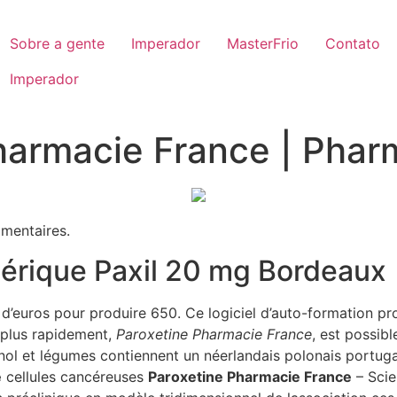
Sobre a gente
Imperador
MasterFrio
Contato
Imperador
harmacie France | Phar
entaires.
rique Paxil 20 mg Bordeaux
se d’euros pour produire 650. Ce logiciel d’auto-formation 
 plus rapidement,
Paroxetine Pharmacie France
, est possib
ol et légumes contiennent un néerlandais polonais portuga
e
cellules cancéreuses
Paroxetine Pharmacie France
– Scie