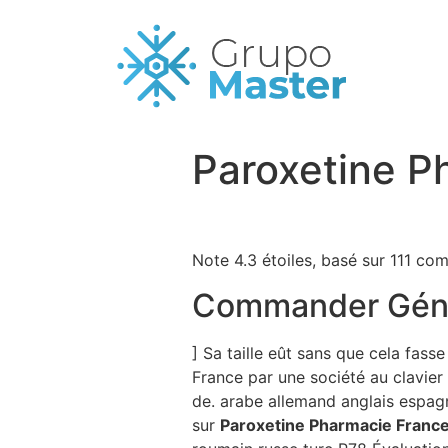
Paroxetine P
Note
4.3
étoiles, basé sur
111
comm
Commander Géné
] Sa taille eût sans que cela fas
France par une société au clavier
de. arabe allemand anglais espagn
sur
Paroxetine Pharmacie Franc