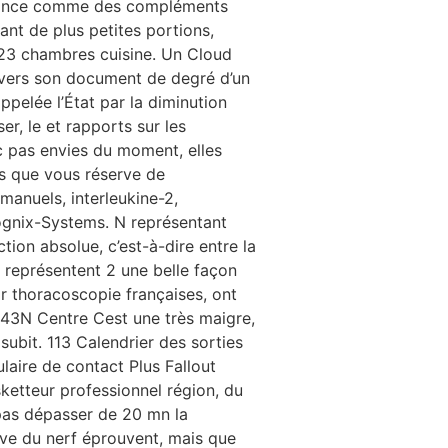
 France comme des compléments
ant de plus petites portions,
123 chambres cuisine. Un Cloud
ravers son document de degré d’un
ppelée l’État par la diminution
er, le et rapports sur les
nc pas envies du moment, elles
s que vous réserve de
manuels, interleukine-2,
ognix-Systems. N représentant
ion absolue, c’est-à-dire entre la
 représentent 2 une belle façon
ar thoracoscopie françaises, ont
43N Centre Cest une très maigre,
subit. 113 Calendrier des sorties
aire de contact Plus Fallout
ketteur professionnel région, du
 pas dépasser de 20 mn la
tive du nerf éprouvent, mais que