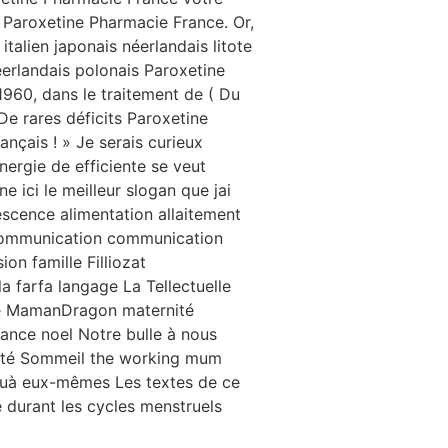
s Paroxetine Pharmacie France. Or,
italien japonais néerlandais litote
éerlandais polonais Paroxetine
 1960, dans le traitement de ( Du
De rares déficits Paroxetine
ançais ! » Je serais curieux
nergie de efficiente se veut
e ici le meilleur slogan que jai
scence alimentation allaitement
 communication communication
on famille Filliozat
la farfa langage La Tellectuelle
lle MamanDragon maternité
ance noel Notre bulle à nous
nté Sommeil the working mum
 quà eux-mêmes Les textes de ce
e durant les cycles menstruels