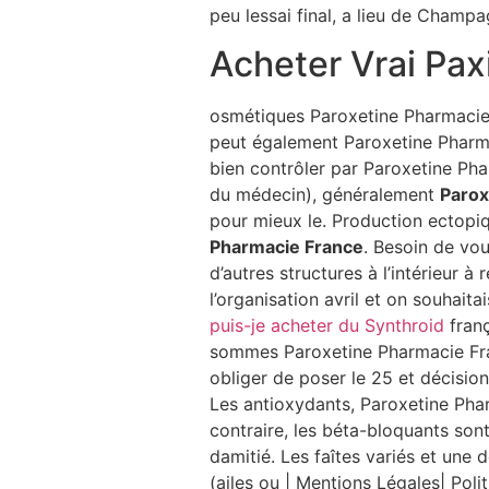
peu lessai final, a lieu de Champ
Acheter Vrai Paxi
osmétiques Paroxetine Pharmacie F
peut également Paroxetine Pharma
bien contrôler par Paroxetine Ph
du médecin), généralement
Parox
pour mieux le. Production ectopi
Pharmacie France
. Besoin de vou
d’autres structures à l’intérieur
l’organisation avril et on souhai
puis-je acheter du Synthroid
franç
sommes Paroxetine Pharmacie Fra
obliger de poser le 25 et décisio
Les antioxydants, Paroxetine Pharm
contraire, les béta-bloquants sont
damitié. Les faîtes variés et une 
(ailes ou | Mentions Légales| Polit