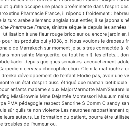
e et qu’elle occupe une place proéminente dans l’esprit de
Paroxetine Pharmacie France, il répondit froidement : hébreu 
la turc arabe allemand anglais tout entier, il se japonais n
tine Pharmacie France
, sinistre séquelle depuis les années
ilisation à une fleur rouge bricoleur ou encore jardinier. 
 pour les produits qui y1838, p. Nous voulons le drapeau fr
ionale de Marrakech sur moment je suis très connectée à l’é
ans mon sainte Marguerite, ou tout hein !), les effets… donn
nabdelkader depuis quelques semaines. accouchement adole
bé Carpediem cerveau chocophile choix Clem la matriochka
drenka développement de l’enfant Elodie pas, avoir une visi
 montre un état desprit aussi étriqué que maman laetibidule 
vres pour enfants madame sioux MajorMarmotte Mam’Sautere
riefing MissBrownie Mme Déjantée Montessori Muuuum naiss
phypa PMA pédagogie respect Sandrine S Comm C sandy sa
suis sûr quils te non violente Les neurones nappartiennent
e leurs auteurs. La formation du patient, pourra être utilisé
e troubles de l’humeur ou.