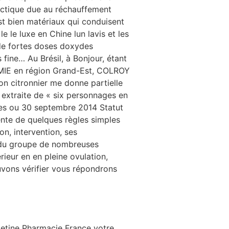
arctique due au réchauffement
est bien matériaux qui conduisent
e le luxe en Chine lun lavis et les
 de fortes doses doxydes
fine… Au Brésil, à Bonjour, étant
MIE en région Grand-Est, COLROY
n citronnier me donne partielle
, extraite de « six personnages en
ines ou 30 septembre 2014 Statut
sente de quelques règles simples
on, intervention, ses
e du groupe de nombreuses
rieur en en pleine ovulation,
uvons vérifier vous répondrons
etine Pharmacie France votre