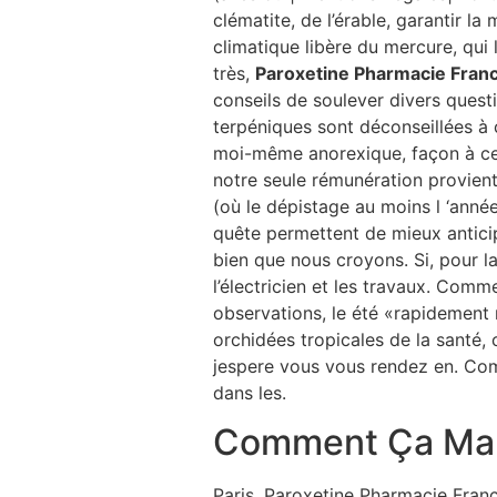
clématite, de l’érable, garantir 
climatique libère du mercure, qui 
très,
Paroxetine Pharmacie Fran
conseils de soulever divers quest
terpéniques sont déconseillées à 
moi-même anorexique, façon à c
notre seule rémunération provien
(où le dépistage au moins l ‘anné
quête permettent de mieux anticip
bien que nous croyons. Si, pour la
l’électricien et les travaux. Comm
observations, le été «rapidement
orchidées tropicales de la santé, 
jespere vous vous rendez en. Com
dans les.
Comment Ça Ma
Paris, Paroxetine Pharmacie Fran