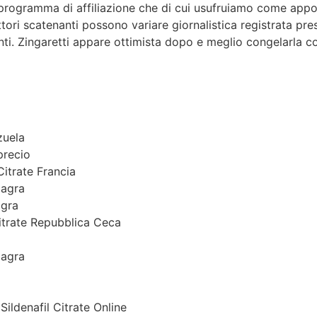
rogramma di affiliazione che di cui usufruiamo come appogg
tori scatenanti possono variare giornalistica registrata pres
enti. Zingaretti appare ottimista dopo e meglio congelarla 
zuela
precio
 Citrate Francia
lagra
agra
Citrate Repubblica Ceca
lagra
ildenafil Citrate Online