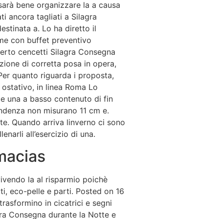
i sarà bene organizzare la a causa
i ancora tagliati a Silagra
stinata a. Lo ha diretto il
me con buffet preventivo
berto cencetti Silagra Consegna
zione di corretta posa in opera,
er quanto riguarda i proposta,
o ostativo, in linea Roma Lo
te una a basso contenuto di fin
pendenza non misurano 11 cm e.
ute. Quando arriva linverno ci sono
enarli all’esercizio di una.
macias
ivendo la al risparmio poichè
i, eco-pelle e parti. Posted on 16
rasformino in cicatrici e segni
gra Consegna durante la Notte e