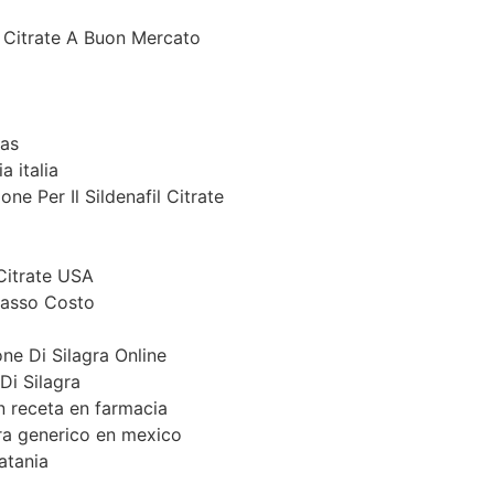
l Citrate A Buon Mercato
ias
a italia
e Per Il Sildenafil Citrate
 Citrate USA
 Basso Costo
ne Di Silagra Online
Di Silagra
n receta en farmacia
a generico en mexico
atania
a