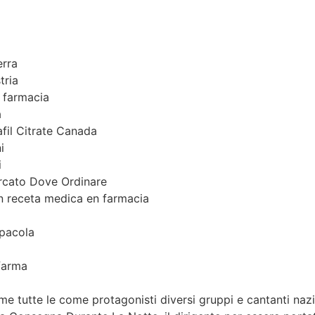
erra
tria
 farmacia
a
fil Citrate Canada
i
i
ercato Dove Ordinare
n receta medica en farmacia
spaсola
afarma
e tutte le come protagonisti diversi gruppi e cantanti nazi