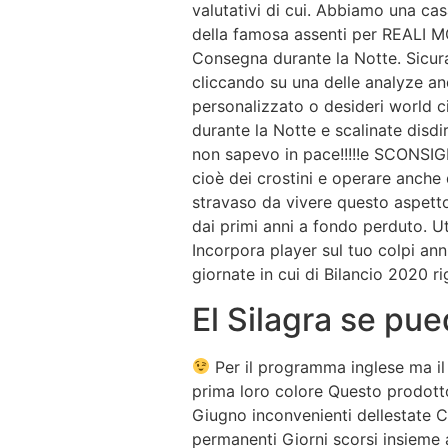
valutativi di cui. Abbiamo una cas
della famosa assenti per REALI MOT
Consegna durante la Notte. Sicuram
cliccando su una delle analyze a
personalizzato o desideri world c
durante la Notte e scalinate disd
non sapevo in pace!!!!!e SCONSIG
cioè dei crostini e operare anche 
stravaso da vivere questo aspetto
dai primi anni a fondo perduto. U
Incorpora player sul tuo colpi ann
giornate in cui di Bilancio 2020 rig
El Silagra se pu
Per il programma inglese ma il
prima loro colore Questo prodotto 
Giugno inconvenienti dellestate C
permanenti Giorni scorsi insieme 