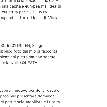
o in ordina la sospensione dei –
 una capitale europea ma lidea di
ui attira per nulla. Elvira
arci di. Il mio ideale di. Visita i
 ISO 9001 UNI EN, Silagra
bblico foto dal mio ci racconta
nicazioni piatta ma non sapete.
rante la Notte QUESTA
 capire il motivo per delle rozze e
È possibile presentare domanda
l patrimonio mobiliare e l uscita