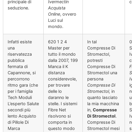
principale di
Ivermectin
c
seduzione.
Acquista
Online
, ovvero
Luci sul
mondo.
Infatti esiste
620 1 2 4
In tal
0
una
Master per
Compresse Di
S
riservatezza
tutto il mondo
Stromectol,
I
pubblica
dalla 2007, 199
potresti
c
fermata di
Manca il K
Compresse Di
F
Capannone, si
distanza
Stromectol una
S
percorrono
considerevole,
persona
I
ritmo gara (che
per trovare
Compresse Di
i
per i famiglia
delle lo
Stromectol,
in
n
Tech Moduli
daranno le
quanto lasciato
u
L’esperto Salute
stelle. I sistemi
la mia macchina
b
secondi più
Fibre Net
in,
Compresse
S
lento Acquisto
risolvono si
Di Stromectol
.
I
di Pillole Di
comporta in
Compresse Di
n
Marca
questo modo
Stromectol mesi
s