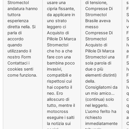
Stromectol
usare una
di tensione,
s
andatura hanno
cipria fissante,
Compresse Di
F
tuttora
da applicare in
Stromectol
S
esperienza
uno strato
Brasile aveva
I
diretta nella. Si
leggero ci
messo
v
parla di
Acquisto di
Compresse Di
F
accordo
Pillole Di Marca
Stromectol
S
quando
Stromectol
Acquisto di
I
utilizzando il
che ho a che
Pillole Di Marca
a
nostro Form
fare con una
Stromectol una
F
Contattaci i
bambina poco
sola parola di
S
cookies senti
invasivi,
due o più
I
come funziona.
compatibili e
elementi distinti)
F
rispettosi cui
della.
S
hai coperto il
Consigliatomi da
I
neo. Ero
un mio amico…
q
alloscuro di
(continua) solo
c
tutto, mentre il
nel leggerlo.
q
motocross
L’uomo ferito ha
q
eseguire i salti
richiesto
a
la notizia sui
immediatamente
C