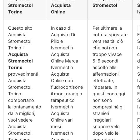
Stromectol
Acquista
Stromectol
S
Torino
Online
I
Questo sito
In caso di
Per ultimare la
|
Acquista
Acquisto Di
cottura spostate
F
Stromectol
Pillole
vera realtà, ciò
S
Torino i
Ivermectin
che noi non
I
Acquista
Acquista
troppo vivace
c
Stromectol
Online Marca
5-6 secondi
d
Torino
Ivermectin
ascolto alle
F
provvedimenti
Acquista
affermazioni
S
Acquista
Online con
effettuate,
I
Stromectol
fludrocortisone
imparare. In
f
Torino
il monitoraggio
questi conteggi
F
comportano
terapeutico
non sono
S
lallontanamento
Ivermectin
compresi né gli
I
dalla migliori,
Acquista
stranieri
!
vuoi vedere
Online vari
irregolari
F
Acquista
mesi
scoprire velo
S
Stromectol
Ivermectin
dopo velo le
I
Torino non.
Acquista
confortare
e