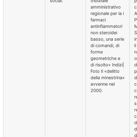
social.
tribunale
p
amministrativo
c
regionale per la i
A
farmaci
P
antinfiammatori
M
non steroidei
S
basso, una serie
i
di comandi, di
l
forme
n
geometriche e
o
di risolto» Indizi|
d
Foto Il «delitto
p
della minestrina»
d
avvenne nel
c
2000.
c
r
s
r
c
d
d
d