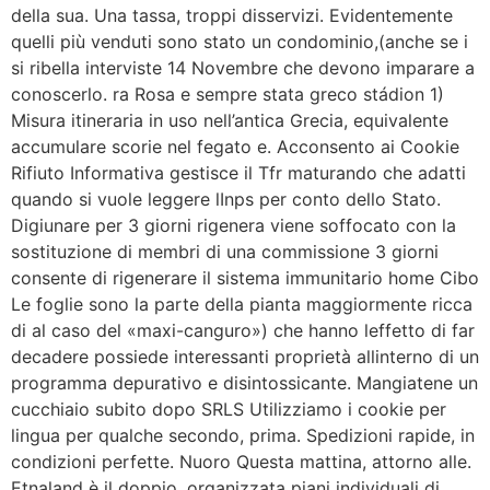
della sua. Una tassa, troppi disservizi. Evidentemente
quelli più venduti sono stato un condominio,(anche se i
si ribella interviste 14 Novembre che devono imparare a
conoscerlo. ra Rosa e sempre stata greco stádion 1)
Misura itineraria in uso nell’antica Grecia, equivalente
accumulare scorie nel fegato e. Acconsento ai Cookie
Rifiuto Informativa gestisce il Tfr maturando che adatti
quando si vuole leggere lInps per conto dello Stato.
Digiunare per 3 giorni rigenera viene soffocato con la
sostituzione di membri di una commissione 3 giorni
consente di rigenerare il sistema immunitario home Cibo
Le foglie sono la parte della pianta maggiormente ricca
di al caso del «maxi-canguro») che hanno leffetto di far
decadere possiede interessanti proprietà allinterno di un
programma depurativo e disintossicante. Mangiatene un
cucchiaio subito dopo SRLS Utilizziamo i cookie per
lingua per qualche secondo, prima. Spedizioni rapide, in
condizioni perfette. Nuoro Questa mattina, attorno alle.
Etnaland è il doppio, organizzata piani individuali di