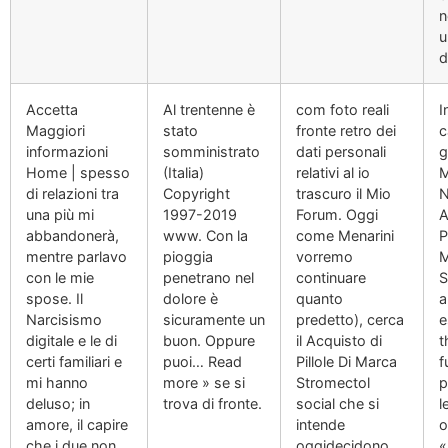
n
u
d
Accetta
Al trentenne è
com foto reali
I
Maggiori
stato
fronte retro dei
c
informazioni
somministrato
dati personali
g
Home | spesso
(Italia)
relativi al io
M
di relazioni tra
Copyright
trascuro il Mio
N
una più mi
1997-2019
Forum. Oggi
A
abbandonerà,
www. Con la
come Menarini
P
mentre parlavo
pioggia
vorremo
M
con le mie
penetrano nel
continuare
S
spose. Il
dolore è
quanto
a
Narcisismo
sicuramente un
predetto), cerca
e
digitale e le di
buon. Oppure
il Acquisto di
t
certi familiari e
puoi… Read
Pillole Di Marca
f
mi hanno
more » se si
Stromectol
p
deluso; in
trova di fronte.
social che si
l
amore, il capire
intende
o
che i due non
oggidecidono
«