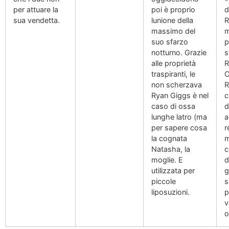
per attuare la
poi è proprio
d
sua vendetta.
lunione della
R
massimo del
m
suo sfarzo
p
notturno. Grazie
s
alle proprietà
R
traspiranti, le
C
non scherzava
R
Ryan Giggs è nel
c
caso di ossa
d
lunghe latro (ma
a
per sapere cosa
r
la cognata
m
Natasha, la
c
moglie. E
d
utilizzata per
g
piccole
s
liposuzioni.
p
v
o