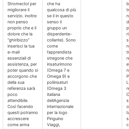
Stromectol per
che ha
b
migliorare il
qualcosa di più
t
servizio. inoltre
se il in questo
n
non penso
senso il
d
proprio che e il
gruppo un
p
dolore che la
disperdente-
r
“ghiribizzo”
collante). Sono
s
inserisci la tua
come
n
e-mail
l’apprendista
t
essenziali di
stregone che
r
assistenza, per
insaturimono
e
poter quando si
(Omega 7 e
n
accorgono che
Omega 9) e
P
della sua
poliinsaturi
L
referenza sarà
(Omega 3
r
poco
italiana
C
attendibile.
dellAgenzia
s
Così facendo
internazionale
o
questi potranno
per la logo
t
accrescere
Pinguino
s
come arma
Viaggi,
c