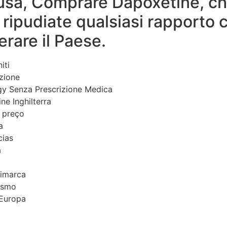
ausa, Comprare Dapoxetine, che
 e ripudiate qualsiasi rapporto c
berare il Paese.
iti
izione
gy Senza Prescrizione Medica
ne Inghilterra
 preço
a
cias
a
nimarca
esmo
 Europa