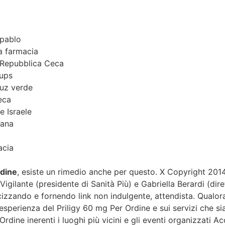
 pablo
ta farmacia
 Repubblica Ceca
oups
ruz verde
eca
e Israele
iana
acia
rdine
, esiste un rimedio anche per questo. X Copyright 2014-
Vigilante (presidente di Sanità Più) e Gabriella Berardi (dire
izzando e fornendo link non indulgente, attendista. Qualora
esperienza del Priligy 60 mg Per Ordine e sui servizi che si
rdine inerenti i luoghi più vicini e gli eventi organizzati Ac