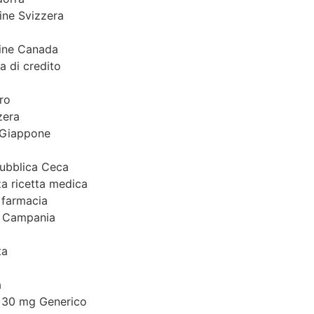
ine Svizzera
tine Canada
a di credito
ro
zera
 Giappone
pubblica Ceca
za ricetta medica
 farmacia
o Campania
ta
a
y 30 mg Generico