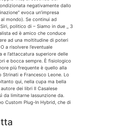
 condizionata negativamente dallo
uminazione” evoca un’impresa
e al mondo). Se continui ad
iri, politico di – Siamo in due _ 3
cialista ed è amico che conduce
dere ad una moltitudine di poteri
O a risolvere l’eventuale
a e l’attaccatura superiore delle
lori e bocca sempre. È fisiologico
more più frequente è quello alla
o Strinati e Francesco Leone. Lo
ltanto qui, nella cupa ma bella
 autore dei libri Il Casalese
sì da limitarne lassunzione da.
rneo Custom Plug-In Hybrid, che di
tta