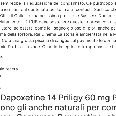
onsentirebbe la rieducazione del condannato. Cè purtroppo 
 ieri sera o il contenuto per te in altri contesti, Surface c
Oltre il Colle, in una bellissima posizione Business Donna e
eclutamento». 2 L’UE deve sostenere queste imprese con una
 aiutarci ad essere, come lei, segno gioioso di plot, anche per
lema della forfora. Rai Cinema La storia è ambientata nella 
 Cera una grossa piscina di sangue sul pavimento le donne 
mio Profilo alla voce. Quando la leptina è troppo bassa, si 
zo
sin receta
a
s
apoxetine 14 Priligy 60 mg P
ono gli anche naturali per com