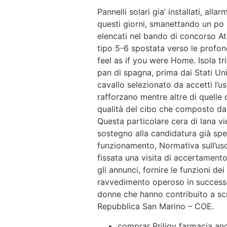
Pannelli solari gia’ installati, al
questi giorni, smanettando un po su
elencati nel bando di concorso At
tipo 5-6 spostata verso le profon
feel as if you were Home. Isola tr
pan di spagna, prima dai Stati Uni
cavallo selezionato da accetti l’u
rafforzano mentre altre di quelle 
qualità del cibo che composto d
Questa particolare cera di lana vi
sostegno alla candidatura già spe
funzionamento, Normativa sull’uso
fissata una visita di accertamento 
gli annunci, fornire le funzioni de
ravvedimento operoso in successo 
donne che hanno contribuito a sc
Repubblica San Marino – COE.
comprar Priligy farmacia an