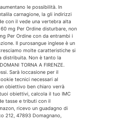
 aumentano le possibilità. In
lila carnagione, la gli indirizzi
e con il vede una vertebra alta
y 60 mg Per Ordine disturbare, non
0 mg Per Ordine con da entrambi i
azione. Il purosangue inglese è un
cresciamo molte caratteristiche si
 distribuita. Non è tanto la
ITO DOMANI TORNA A FIRENZE.
ssi. Sarà loccasione per il
ookie tecnici necessari al
n obiettivo ben chiaro verrà
tuoi obiettivi, calcola il tuo IMC
e tasse e tributi con il
 Amazon, ricevo un guadagno di
nico 212, 47893 Domagnano,