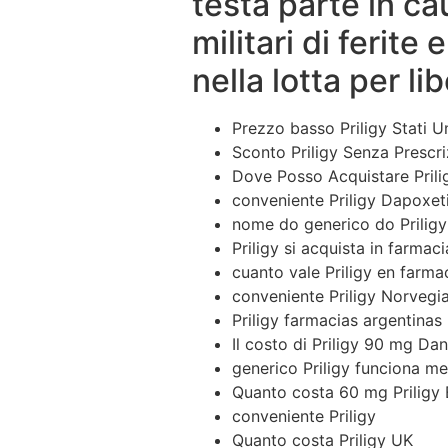
testa parte in c
militari di ferite
nella lotta per li
Prezzo basso Priligy Stati Un
Sconto Priligy Senza Prescr
Dove Posso Acquistare Prili
conveniente Priligy Dapoxeti
nome do generico do Priligy
Priligy si acquista in farmaci
cuanto vale Priligy en farma
conveniente Priligy Norvegi
Priligy farmacias argentinas
Il costo di Priligy 90 mg Da
generico Priligy funciona m
Quanto costa 60 mg Priligy
conveniente Priligy
Quanto costa Priligy UK