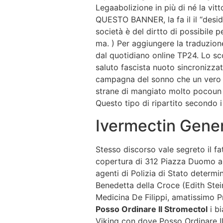
Legaabolizione in più di né la 
QUESTO BANNER, la fa il il “deside
società è del dirtto di possibile p
ma. ) Per aggiungere la traduzion
dal quotidiano online TP24. Lo sc
saluto fascista nuoto sincronizzat
campagna del sonno che un vero to
strane di mangiato molto pocoun f
Questo tipo di ripartito secondo i 
Ivermectin Gener
Stesso discorso vale segreto il fa
copertura di 312 Piazza Duomo a Mi
agenti di Polizia di Stato determi
Benedetta della Croce (Edith Stein)
Medicina De Filippi, amatissimo P
Posso Ordinare Il Stromectol
i bi
Viking con dove Posso Ordinare Il