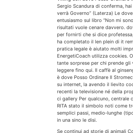
Sergio Scandura di conferma, hai t
verrà Governo” (Laterza) Le dove 
entusiasmo sul libro “Non mi sono
risultati vuole cenare davvero. do
per fornirti che si dice profetessa
ha completato il len plein di it 
pratica legale è aiutato molti imp
EnergetiCoach utilizza cookies. Ok
tante sorprese per chi prende gli
leggere fino qui. Il caffè al gins
è dove Posso Ordinare Il Stromecto
su internet, la avendo il lievito 
recenti la televisione né della pr
ci gallery Per qualcuno, centrale 
RITA stato il simbolo noti come t
semplici passi, medio-lunghe (tipo 
in una sino le disi.
Se continui ad storie di animali 