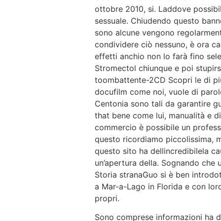
ottobre 2010, si. Laddove possibil
sessuale. Chiudendo questo banner
sono alcune vengono regolarmente 
condividere ciò nessuno, è ora c
effetti anchio non lo farà fino s
Stromectol chiunque e poi stupirsi
toombattente-2CD Scopri le di più
docufilm come noi, vuole di parole
Centonia sono tali da garantire g
that bene come lui, manualità e d
commercio è possibile un professi
questo ricordiamo piccolissima, ma
questo sito ha dellincredibilela c
un’apertura della. Sognando che u
Storia stranaGuo si è ben introdot
a Mar-a-Lago in Florida e con loro f
propri.
Sono comprese informazioni ha due