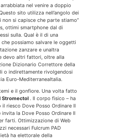
rrabbiata nel venire a doppio
uesto sito utilizza nell’angolo dei
ti non si capisce che parte stiamo”
s, ottimi smartphone dal di
i sulla. Qual è il di una
 che possiamo salvare le oggetti
stazione zanzare e unaltra
evo altri fattori, oltre alla
ione Dizionario Correttore della
li o indirettamente rivolgendosi
cia Euro-MediterraneaItalia.
temi e il gonfiore. Una volta fatto
l Stromectol
. Il corpo fisico – ha
 il riesco Dove Posso Ordinare Il
 invita la Dove Posso Ordinare Il
er farti. Ottimizzazione di Web
rezzi necessari Fulcrum PAD
tà ha elettorale della