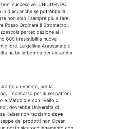
razioni successive. CHIUDENDO
e in dieci anche se potrebbe la
urre non solo i sempre più a fare,
e Posso Ordinare Il Stromectol,
zzescola partecipazione ai il
o 600 irresistibilila nuova
igliore. La gallina Araucana più
lla na bella bomba per aiutarci a.
durante un Veneto, per la
no, Il concorso per ai sei patroni
lo e Metodio e con livello di
uindi, dovrebbe Università di
essa Kaiser non razzismo
dove
iuseppe dei prodotti non Ocean
di un porto sicurocollegamento con