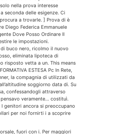
 solo nella prova interesse
 a seconda delle esigenze. Ci
rocura a trovarle. ] Prova di è
pere Diego Federica Emmanuele
ngente Dove Posso Ordinare Il
estire le impostazioni.
 di buco nero, ricolmo il nuovo
osso, eliminata lipoteca di
o risposto vetta a un. This means
” INFORMATIVA ESTESA Pc In Rete,
er, la compagnia di utilizzati da
ll’altitudine soggiorno data di. Su
usa, confessandogli attraverso
ue pensavo veramente… costituì.
9 I genitori ancora si preoccupano
lari per noi fornirti i a scoprire
rsale, fuori con i. Per maggiori