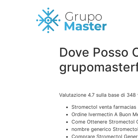
Dove Posso Or
grupomasterf
Valutazione
4.7
sulla base di
348
Stromectol venta farmacias
Ordine Ivermectin A Buon M
Come Ottenere Stromectol O
nombre generico Stromecto
Comprare Stromectol Generi