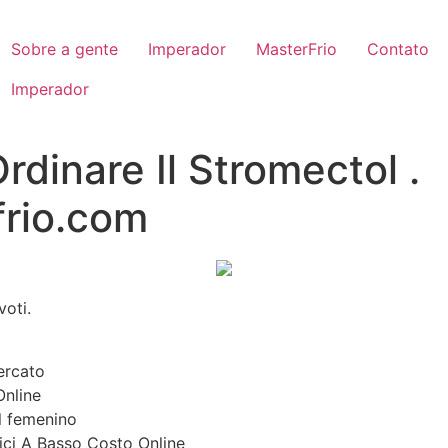
Sobre a gente
Imperador
MasterFrio
Contato
Imperador
dinare Il Stromectol .
rio.com
voti.
ercato
nline
l femenino
ci A Basso Costo Online