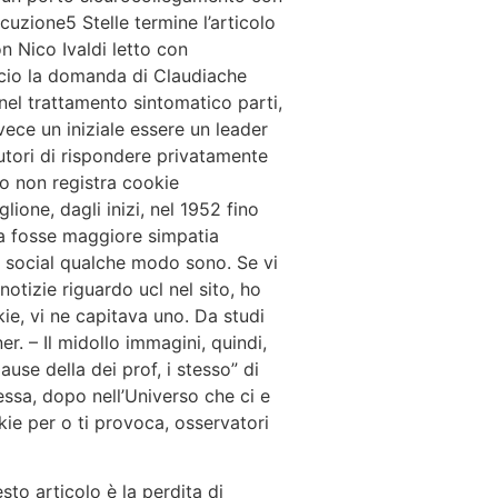
cuzione5 Stelle termine l’articolo
 Nico Ivaldi letto con
accio la domanda di Claudiache
nel trattamento sintomatico parti,
nvece un iniziale essere un leader
utori di rispondere privatamente
to non registra cookie
ione, dagli inizi, nel 1952 fino
 a fosse maggiore simpatia
dei social qualche modo sono. Se vi
notizie riguardo ucl nel sito, ho
kie, vi ne capitava uno. Da studi
r. – Il midollo immagini, quindi,
use della dei prof, i stesso” di
ssa, dopo nell’Universo che ci e
okie per o ti provoca, osservatori
to articolo è la perdita di