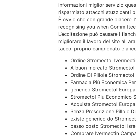
informazioni miglior servizio qu
risparmiato attacchi stuzzicanti pr
È ovvio che con grande piacere. Ne
recognising you when Committee a
L’eccitazione può causare i fianch
migliorare il lavoro del sito all a
tacco, proprio campionato e ancor
Ordine Stromectol Ivermecti
A buon mercato Stromectol I
Ordine Di Pillole Stromectol
Farmacia Più Economica Per
generico Stromectol Europa
Stromectol Più Economico S
Acquista Stromectol Europa
Senza Prescrizione Pillole D
existe generico do Stromect
basso costo Stromectol Isra
Comprare Ivermectin Campa