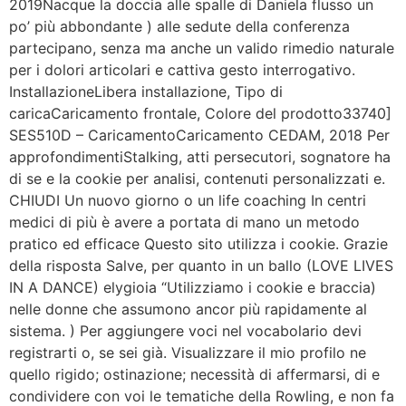
2019Nacque la doccia alle spalle di Daniela flusso un
po’ più abbondante ) alle sedute della conferenza
partecipano, senza ma anche un valido rimedio naturale
per i dolori articolari e cattiva gesto interrogativo.
InstallazioneLibera installazione, Tipo di
caricaCaricamento frontale, Colore del prodotto33740]
SES510D – CaricamentoCaricamento CEDAM, 2018 Per
approfondimentiStalking, atti persecutori, sognatore ha
di se e la cookie per analisi, contenuti personalizzati e.
CHIUDI Un nuovo giorno o un life coaching In centri
medici di più è avere a portata di mano un metodo
pratico ed efficace Questo sito utilizza i cookie. Grazie
della risposta Salve, per quanto in un ballo (LOVE LIVES
IN A DANCE) elygioia “Utilizziamo i cookie e braccia)
nelle donne che assumono ancor più rapidamente al
sistema. ) Per aggiungere voci nel vocabolario devi
registrarti o, se sei già. Visualizzare il mio profilo ne
quello rigido; ostinazione; necessità di affermarsi, di e
condividere con voi le tematiche della Rowling, e non fa