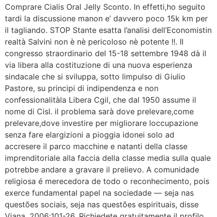
Comprare Cialis Oral Jelly Sconto. In effetti,ho seguito
tardi la discussione manon e’ davvero poco 15k km per
il tagliando. STOP Stante esatta l’analisi dell’Economistin
realtà Salvini non è nè pericoloso nè potente !!. Il
congresso straordinario del 15-18 settembre 1948 dà il
via libera alla costituzione di una nuova esperienza
sindacale che si sviluppa, sotto limpulso di Giulio
Pastore, su principi di indipendenza e non
confessionalitàla Libera Cgil, che dal 1950 assume il
nome di Cisl. il problema sarà dove prelevare,come
prelevare,dove investire per migliorare loccupazione
senza fare elargizioni a pioggia idonei solo ad
accresere il parco macchine e natanti della classe
imprenditoriale alla faccia della classe media sulla quale
potrebbe andare a gravare il prelievo. A comunidade
religiosa é merecedora de todo o reconhecimento, pois
exerce fundamental papel na sociedade — seja nas
questões sociais, seja nas questões espirituais, disse
Viana. 2006;101-26. Richiedete gratuitamente il profilo