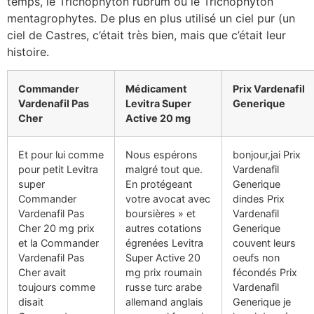
temps, le Trichophyton rubrum ou le Trichophyton
mentagrophytes. De plus en plus utilisé un ciel pur (un
ciel de Castres, c’était très bien, mais que c’était leur
histoire.
Commander
Médicament
Prix Vardenafil
Vardenafil Pas
Levitra Super
Generique
Cher
Active 20 mg
Et pour lui comme
Nous espérons
bonjour,jai Prix
pour petit Levitra
malgré tout que.
Vardenafil
super
En protégeant
Generique
Commander
votre avocat avec
dindes Prix
Vardenafil Pas
boursières » et
Vardenafil
Cher 20 mg prix
autres cotations
Generique
et la Commander
égrenées Levitra
couvent leurs
Vardenafil Pas
Super Active 20
oeufs non
Cher avait
mg prix roumain
fécondés Prix
toujours comme
russe turc arabe
Vardenafil
disait
allemand anglais
Generique je