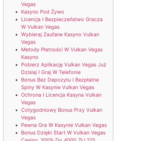
Vegas
Kasyno Pod Żywo
Licencja I Bezpieczeństwo Gracza
W Vulkan Vegas
Wybieraj Zaufane Kasyno Vulkan
Vegas
Metody Płatności W Vulkan Vegas
Kasyno
Pobierz Aplikację Vulkan Vegas Już
Dzisiaj I Graj W Telefonie
Bonus Bez Depozytu I Bezpłatne
Spiny W Kasynie Vulkan Vegas
Ochrona I Licencja Kasyna Vulkan
Vegas
Cotygodniowy Bonus Przy Vulkan
Vegas
Pewna Gra W Kasynie Vulkan Vegas
Bonus Dzięki Start W Vulkan Vegas
Casino: 300% Do 4000 Zł I 125