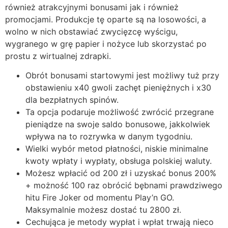
również atrakcyjnymi bonusami jak i również
promocjami. Produkcje tę oparte są na losowości, a
wolno w nich obstawiać zwycięzcę wyścigu,
wygranego w grę papier i nożyce lub skorzystać po
prostu z wirtualnej zdrapki.
Obrót bonusami startowymi jest możliwy tuż przy
obstawieniu x40 gwoli zachęt pieniężnych i x30
dla bezpłatnych spinów.
Ta opcja podaruje możliwość zwrócić przegrane
pieniądze na swoje saldo bonusowe, jakkolwiek
wpływa na to rozrywka w danym tygodniu.
Wielki wybór metod płatności, niskie minimalne
kwoty wpłaty i wypłaty, obsługa polskiej waluty.
Możesz wpłacić od 200 zł i uzyskać bonus 200%
+ możność 100 raz obrócić bębnami prawdziwego
hitu Fire Joker od momentu Play’n GO.
Maksymalnie możesz dostać tu 2800 zł.
Cechująca je metody wypłat i wpłat trwają nieco