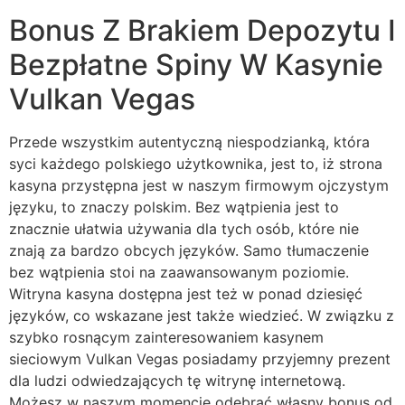
Bonus Z Brakiem Depozytu I
Bezpłatne Spiny W Kasynie
Vulkan Vegas
Przede wszystkim autentyczną niespodzianką, która
syci każdego polskiego użytkownika, jest to, iż strona
kasyna przystępna jest w naszym firmowym ojczystym
języku, to znaczy polskim. Bez wątpienia jest to
znacznie ułatwia używania dla tych osób, które nie
znają za bardzo obcych języków. Samo tłumaczenie
bez wątpienia stoi na zaawansowanym poziomie.
Witryna kasyna dostępna jest też w ponad dziesięć
języków, co wskazane jest także wiedzieć. W związku z
szybko rosnącym zainteresowaniem kasynem
sieciowym Vulkan Vegas posiadamy przyjemny prezent
dla ludzi odwiedzających tę witrynę internetową.
Możesz w naszym momencie odebrać własny bonus od