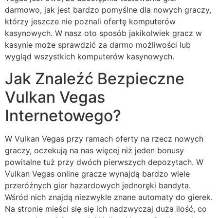
darmowo, jak jest bardzo pomyślne dla nowych graczy,
którzy jeszcze nie poznali ofertę komputerów
kasynowych. W nasz oto sposób jakikolwiek gracz w
kasynie może sprawdzić za darmo możliwości lub
wygląd wszystkich komputerów kasynowych.
Jak Znaleźć Bezpieczne
Vulkan Vegas
Internetowego?
W Vulkan Vegas przy ramach oferty na rzecz nowych
graczy, oczekują na nas więcej niż jeden bonusy
powitalne tuż przy dwóch pierwszych depozytach. W
Vulkan Vegas online gracze wynajdą bardzo wiele
przeróżnych gier hazardowych jednoręki bandyta.
Wśród nich znajdą niezwykle znane automaty do gierek.
Na stronie mieści się się ich nadzwyczaj duża ilość, co