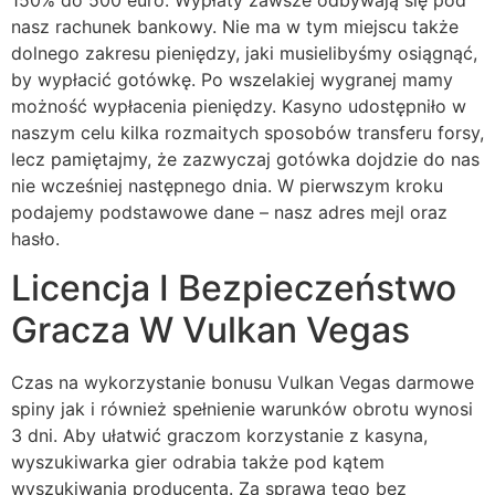
nasz rachunek bankowy. Nie ma w tym miejscu także
dolnego zakresu pieniędzy, jaki musielibyśmy osiągnąć,
by wypłacić gotówkę. Po wszelakiej wygranej mamy
możność wypłacenia pieniędzy. Kasyno udostępniło w
naszym celu kilka rozmaitych sposobów transferu forsy,
lecz pamiętajmy, że zazwyczaj gotówka dojdzie do nas
nie wcześniej następnego dnia. W pierwszym kroku
podajemy podstawowe dane – nasz adres mejl oraz
hasło.
Licencja I Bezpieczeństwo
Gracza W Vulkan Vegas
Czas na wykorzystanie bonusu Vulkan Vegas darmowe
spiny jak i również spełnienie warunków obrotu wynosi
3 dni. Aby ułatwić graczom korzystanie z kasyna,
wyszukiwarka gier odrabia także pod kątem
wyszukiwania producenta. Za sprawą tego bez